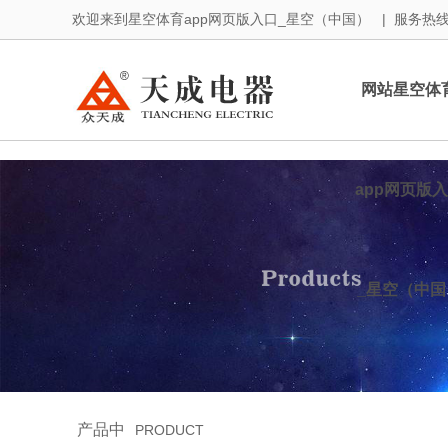
星空体育app网页版入口_星空（中国）
欢迎来到星空体育app网页版入口_星空（中国） | 服务热
网站星空体
app网页版
_星空（中国
产品中
PRODUCT