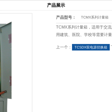
产品展示
产品型号：
TCMX系列计量箱
TCMX系列计量箱，适用于交流频率
用建筑、医院、学校等需要计量
上一个：
TCSDX双电源切换箱