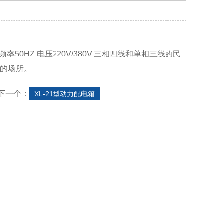
50HZ,电压220V/380V,三相四线和单相三线的民
的场所。
下一个：
XL-21型动力配电箱