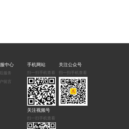
服中心
手机网站
关注公众号
扫一扫手机查看
扫一扫手机查看
后服务
户留言
关注视频号
扫一扫手机查看