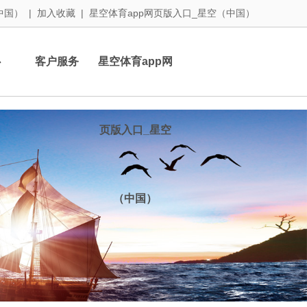
中国）
|
加入收藏
|
星空体育app网页版入口_星空（中国）
心
客户服务
星空体育app网
页版入口_星空
（中国）