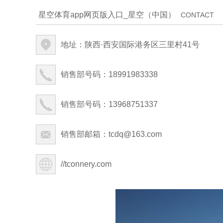
星空体育app网页版入口_星空（中国）
CONTACT
地址：陕西·西安国际港务区三里村41号
销售部号码：18991983338
销售部号码：13968751337
销售部邮箱：tcdq@163.com
//tconnery.com