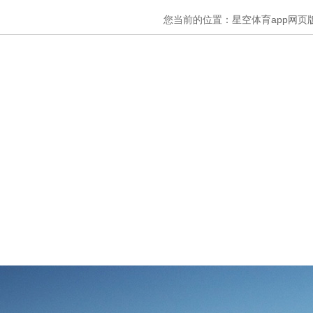
您当前的位置：
星空体育app网页