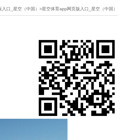
版入口_星空（中国）>
星空体育app网页版入口_星空（中国）