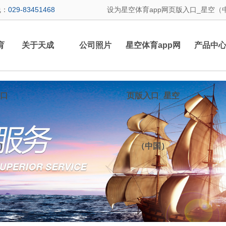
线：
029-83451468
设为星空体育app网页版入口_星空（
育
关于天成
公司照片
星空体育app网
产品中
入口
页版入口_星空
）
（中国）