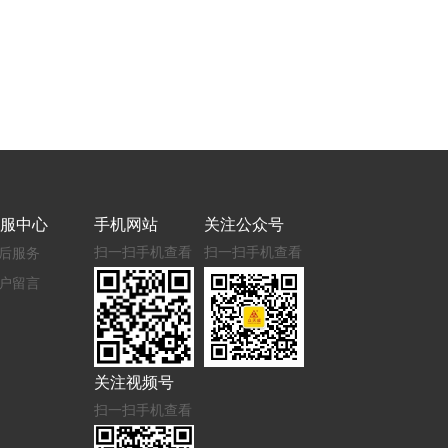
服中心
手机网站
关注公众号
扫一扫手机查看
扫一扫手机查看
后服务
户留言
关注视频号
扫一扫手机查看