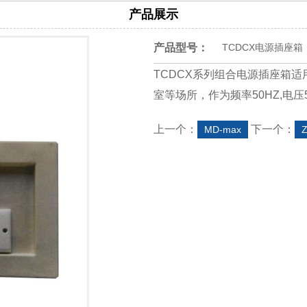
产品展示
产品型号：
TCDCX电源插座箱
TCDCX系列组合电源插座箱
室等场所，作为频率50HZ,电
上一个：
下一个：
MD-max