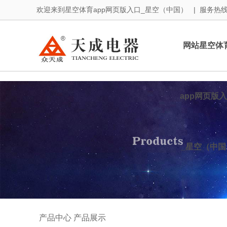
星空体育app网页版入口_星空（中国）
欢迎来到星空体育app网页版入口_星空（中国） | 服务热
网站星空体
app网页版
_星空（中国
产品中心 产品展示