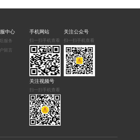
服中心
手机网站
关注公众号
扫一扫手机查看
扫一扫手机查看
后服务
户留言
关注视频号
扫一扫手机查看