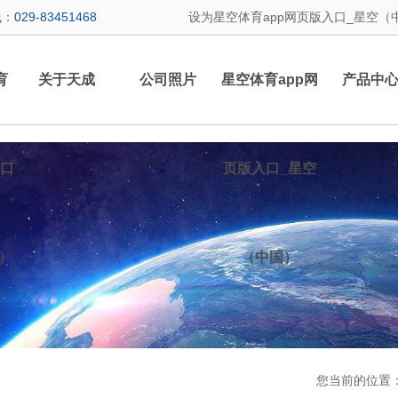
线：
029-83451468
设为星空体育app网页版入口_星空（
育
关于天成
公司照片
星空体育app网
产品中
入口
页版入口_星空
）
（中国）
您当前的位置