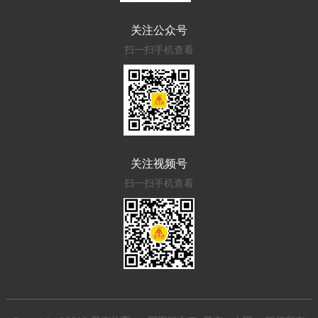
关注公众号
扫一扫手机查看
关注视频号
扫一扫手机查看